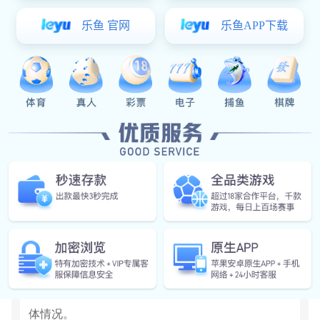
黄永建，连杆委暨半轴学组干事长张义和，省工业和
信息化厅、南宫市、井陉矿区相关负责人及连杆委第
二十九届理事会15家单位代表参加会议。
韩木林在会议中指出，今年一季度，连杆、半轴
企业总体经营情况较好，但目前市场仍然面临挑战。
锻压行业与钢铁企业的合作需进一步增强。未来锻压
协会将持续为各企业提供交流平台，全力以赴服务企
业发展，实现经济效益提高，期间协会领导为南宫市
美彩国际·(中国区) - 官网 - pgmc颁发执行主任委员单
位牌匾。20日下午，与会人员先后参观了石钢新厂区
和南宫精强连杆厂区，现场了解企业高质量发展的总
体情况。