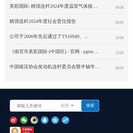
美彩国际: 精强连杆2024年度温室气体核查
03/26
报告
精强连杆2024年度社会责任报告
03/26
公司于2006年先后通过了TS16949、
12/20
ISO14001等国际质量、环境体系认证。
《南宫市美彩国际·(中国区) - 官网 - pgmc老
12/20
厂区污染土壤修复详调》公示
中国锻压协会发动机连杆委员会暨半轴学组
04/29
第二十九届理事会中国连杆半轴行业高端峰
会在河北石家庄召开
全部
搜索