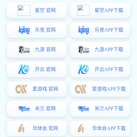
办、河钢集团石钢公司协办的“中国锻压协会发动机
连杆委员会暨半轴学组第二十九届理事会中国连杆半
轴行业高端峰会”在河北省石家庄市召开。
来自国内连杆和半轴行业的南宫精强、广东四
会、浙江跃进、辽宁通达、白城中一、常州远东、江
苏宏宝、重庆荆江、吉林圆方等行业头部企业、理事
单位代表齐聚石家庄，聚焦发展新质生产力，围绕企
业经营、技术进步及国家政策等进行了全面交流和深
度研讨。
中国锻协副理事长韩木林，省工业和信息化厅党
组成员、副厅长宋向党，南宫市精强连杆董事长王立
伏，浙江跃进董事长吴建鑫，石钢党委书记、董事长